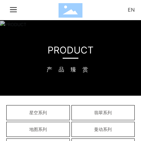
EN
搜索
PRODUCT
确
取
认
消
产品臻赏
星空系列
翡翠系列
地图系列
曼动系列