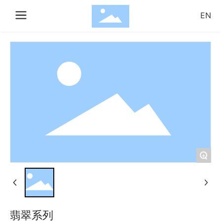
EN
搜索
确
取
认
消
+
翡翠系列