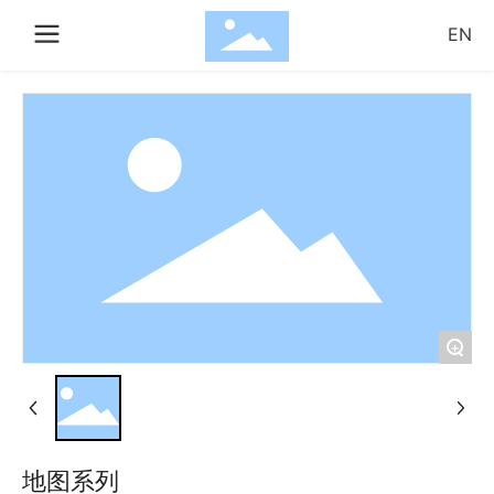
EN
搜索
确
取
认
消
+
地图系列