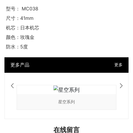
型号： MC038
尺寸：41mm
机芯：日本机芯
颜色：玫瑰金
防水：5度
更多产品
更多
星空系列
在线留言