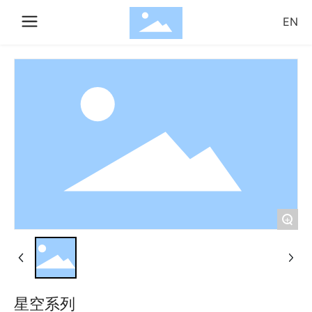
EN
搜索
确
取
认
消
+
星空系列