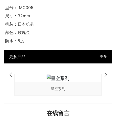
型号： MC005
尺寸：32mm
机芯：日本机芯
颜色：玫瑰金
防水：5度
更多产品
更多
星空系列
在线留言