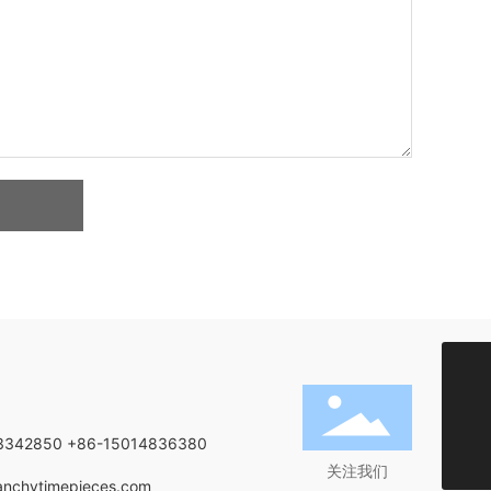
+852-21349818
3342850
+86-15014836380
chendi@manchytimepieces.com
关注我们
nchytimepieces.com