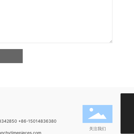
+852-21349818
3342850
+86-15014836380
chendi@manchytimepieces.com
关注我们
nchytimepieces.com